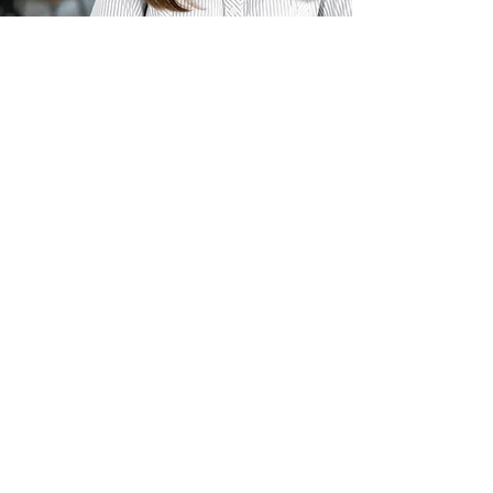
BENEFICIOS
• La disciplina es una forma de
cambiar hábitos.
• La motivación en el trabajo se
incrementa.
• El sitio de trabajo será un lugar
donde realmente sea atractivo llegar
cada día.