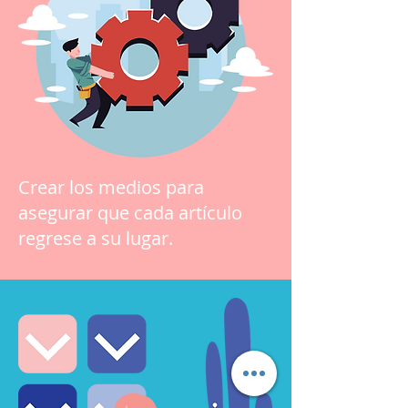
Crear los medios para
asegurar que cada artículo
regrese a su lugar.