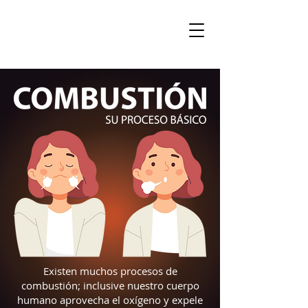
Existen muchos procesos de
combustión; inclusive nuestro cuerpo
humano aprovecha el oxígeno y expele