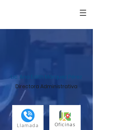
Lic. Ana Edith Márquez Pérez
Directora Administrativa
Oficinas
Llamada